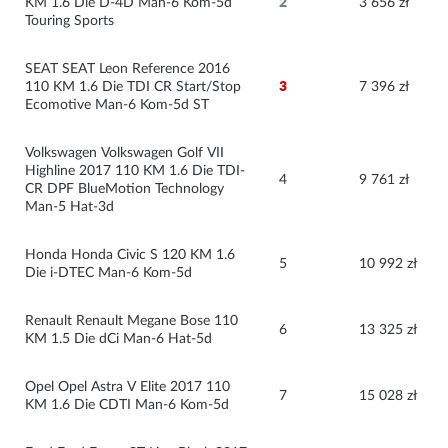
KM 1.6 Die D-4D Man-6 Kom-5d 
2
3 656 zł
Touring Sports
SEAT SEAT Leon Reference 2016 
110 KM 1.6 Die TDI CR Start/Stop 
3
7 396 zł
Ecomotive Man-6 Kom-5d ST
Volkswagen Volkswagen Golf VII 
Highline 2017 110 KM 1.6 Die TDI-
4
9 761 zł
CR DPF BlueMotion Technology 
Man-5 Hat-3d
Honda Honda Civic S 120 KM 1.6 
5
10 992 zł
Die i-DTEC Man-6 Kom-5d
Renault Renault Megane Bose 110 
6
13 325 zł
KM 1.5 Die dCi Man-6 Hat-5d
Opel Opel Astra V Elite 2017 110 
7
15 028 zł
KM 1.6 Die CDTI Man-6 Kom-5d