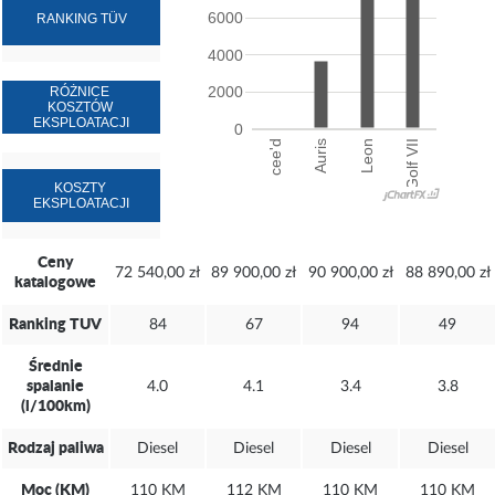
6000
4000
2000
0
cee'd
Auris
Leon
Golf VII
Ceny
72 540,00 zł
89 900,00 zł
90 900,00 zł
88 890,00 zł
katalogowe
Ranking TUV
84
67
94
49
Średnie
spalanie
4.0
4.1
3.4
3.8
(l/100km)
Rodzaj paliwa
Diesel
Diesel
Diesel
Diesel
Moc (KM)
110 KM
112 KM
110 KM
110 KM