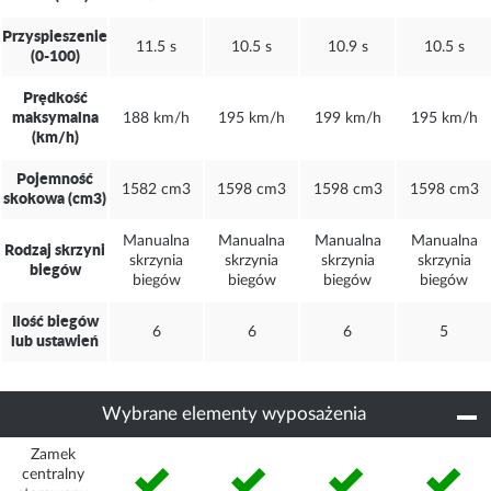
Przyspieszenie
11.5 s
10.5 s
10.9 s
10.5 s
(0-100)
Prędkość
maksymalna
188 km/h
195 km/h
199 km/h
195 km/h
(km/h)
Pojemność
1582 cm3
1598 cm3
1598 cm3
1598 cm3
skokowa (cm3)
Manualna
Manualna
Manualna
Manualna
Rodzaj skrzyni
skrzynia
skrzynia
skrzynia
skrzynia
biegów
biegów
biegów
biegów
biegów
Ilość biegów
6
6
6
5
lub ustawień
Wybrane elementy wyposażenia
Zamek
centralny