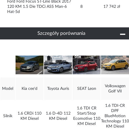
Ford Ford Focus ST-Line Black 2017 
120 KM 1.5 Die TDCi ASS Man-6 
8
17 742 zł
Hat-5d
Szczegóły porównania
Volkswagen
Model
Kia cee'd
Toyota Auris
SEAT Leon
Golf VII
1.6 TDI-CR
1.6 TDI CR
DPF
1.6 CRDi 110
1.6 D-4D 112
Start/Stop
Silnik
BlueMotion
KM Diesel
KM Diesel
Ecomotive 110
Technology 110
KM Diesel
KM Diesel