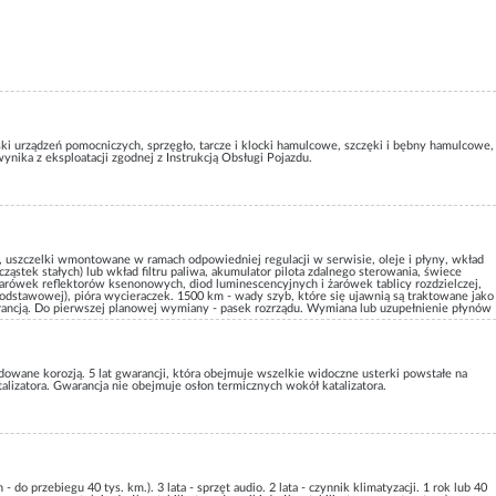
aski urządzeń pomocniczych, sprzęgło, tarcze i klocki hamulcowe, szczęki i bębny hamulcowe,
ynika z eksploatacji zgodnej z Instrukcją Obsługi Pojazdu.
, uszczelki wmontowane w ramach odpowiedniej regulacji w serwisie, oleje i płyny, wkład
ltr cząstek stałych) lub wkład filtru paliwa, akumulator pilota zdalnego sterowania, świece
żarówek reflektorów ksenonowych, diod luminescencyjnych i żarówek tablicy rozdzielczej,
odstawowej), pióra wycieraczek. 1500 km - wady szyb, które się ujawnią są traktowane jako
ancją. Do pierwszej planowej wymiany - pasek rozrządu. Wymiana lub uzupełnienie płynów
nu do spryskiwczy i czynnika chłodniczego) są bezpłatne tylko w przypadku zastosowania
amulcowe, tarcze hamulcowe i wszelkie inne materiały cierne nie są objęte gwarancją,
wane korozją. 5 lat gwarancji, która obejmuje wszelkie widoczne usterki powstałe na
alizatora. Gwarancja nie obejmuje osłon termicznych wokół katalizatora.
o przebiegu 40 tys. km.). 3 lata - sprzęt audio. 2 lata - czynnik klimatyzacji. 1 rok lub 40