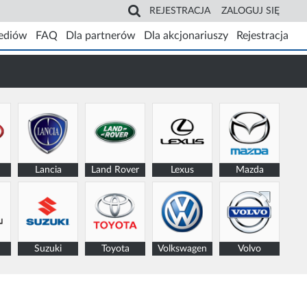
REJESTRACJA
ZALOGUJ SIĘ
ediów
FAQ
Dla partnerów
Dla akcjonariuszy
Rejestracja
Lancia
Land Rover
Lexus
Mazda
Suzuki
Toyota
Volkswagen
Volvo