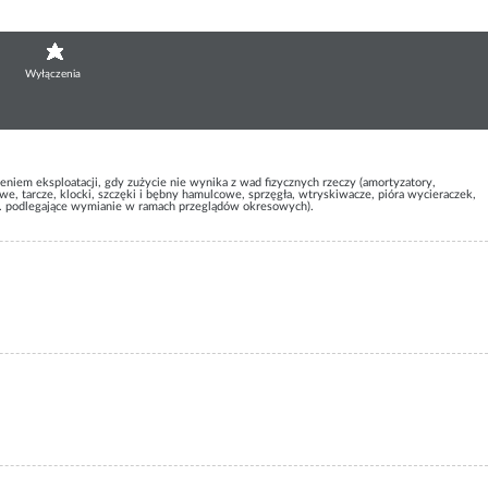
Wyłączenia
eniem eksploatacji, gdy zużycie nie wynika z wad fizycznych rzeczy (amortyzatory,
, tarcze, klocki, szczęki i bębny hamulcowe, sprzęgła, wtryskiwacze, pióra wycieraczek,
lem. podlegające wymianie w ramach przeglądów okresowych).