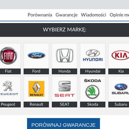
Porównania
Gwarancje
Wiadomości
Opinie m
WYBIERZ MARKĘ:
Fiat
Ford
Honda
Hyundai
Kia
Peugeot
Renault
SEAT
Skoda
Subaru