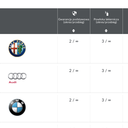
Gwarancja podstawowa
Powłoka lakiernicza
(okres/przebieg)
(okres/przebieg)
2 / ∞
3 / ∞
2 / ∞
3 / ∞
2 / ∞
3 / ∞