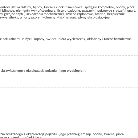
mentów jak: okładziny, bębny, tarcze i klocki hamulcowe, sprzęgło kompletne, opony, pióra
i klinowe, elementy wykończeniowe, listwy ozdobne, uszczelki, pokrowce siedzeń i oparć,
y grzejne szyb (uszkodzenia mechaniczne), świece zapłonowe, baterie, bezpieczniki,
rywy silnika, amortyzatory i kolumny MacPhersona, płyny eksploatacyjne.
ące naturalnemu zużyciu (opony, świece, pióra wycieraczek, okładziny i tarcze hamulcowe,
cia związanego z eksploatacją pojazdu i jego przebiegiem.
cia związanego z eksploatacją pojazdu i jego przebiegiem (np. opony, świece, pióra
rcze sprzęgła, żarówki itp.).