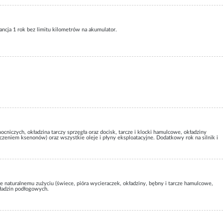
rancja 1 rok bez limitu kilometrów na akumulator.
ocniczych, okładzina tarczy sprzęgła oraz docisk, tarcze i klocki hamulcowe, okładziny
czeniem ksenonów) oraz wszystkie oleje i płyny eksploatacyjne. Dodatkowy rok na silnik i
ące naturalnemu zużyciu (świece, pióra wycieraczek, okładziny, bębny i tarcze hamulcowe,
kładzin podłogowych.