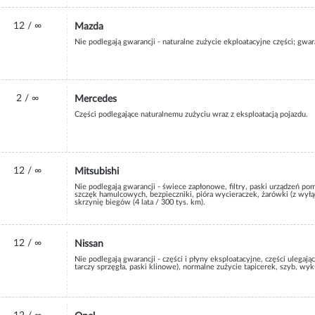
12 / ∞
Mazda
Nie podlegają gwarancji - naturalne zużycie ekploatacyjne części; gwa
2 / ∞
Mercedes
Części podlegające naturalnemu zużyciu wraz z eksploatacją pojazdu.
12 / ∞
Mitsubishi
Nie podlegają gwarancji - świece zapłonowe, filtry, paski urządzeń pom
szczęk hamulcowych, bezpieczniki, pióra wycieraczek, żarówki (z wyłą
skrzynię biegów (4 lata / 300 tys. km).
12 / ∞
Nissan
Nie podlegają gwarancji - części i płyny eksploatacyjne, części ulegaj
tarczy sprzęgła, paski klinowe), normalne zużycie tapicerek, szyb, wy