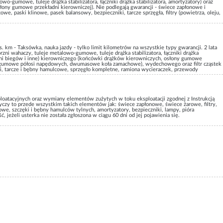
o-gumowe, tuleje drążka stabilizatora, łączniki drążka stabilizatora, amortyzatory) oraz
ony gumowe przekładni kierowniczej). Nie podlegają gwarancji - świece zapłonowe i
e, paski klinowe, pasek balansowy, bezpieczniki, tarcze sprzęgła, filtry (powietrza, oleju,
ys. km - Taksówka, nauka jazdy - tylko limit kilometrów na wszystkie typy gwarancji. 2 lata
ni wahaczy, tuleje metalowo-gumowe, tuleje drążka stabilizatora, łączniki drążka
rzyni biegów i inne) kierowniczego (końcówki drążków kierowniczych, osłony gumowe
ony gumowe półosi napędowych, dwumasowe koła zamachowe), wydechowego oraz filtr cząstek
cki, tarcze i bębny hamulcowe, sprzęgło kompletne, ramiona wycieraczek, przewody
szyb i drzwi, paski klinowe i wielo-rowkowe, felgi, kołpaki, czynnik klimatyzacji. Nie
loatacyjnych oraz wymiany elementów zużytych w toku eksploatacji zgodnej z Instrukcją
yczy to przede wszystkim takich elementów jak: świece zapłonowe, świece żarowe, filtry,
owe, szczęki i bębny hamulców tylnych, amortyzatory, bezpieczniki, lampy, pióra
ć, jeżeli usterka nie została zgłoszona w ciągu 60 dni od jej pojawienia się.