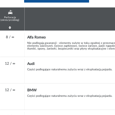
Perforacja
(okres/przebieg)
8 / ∞
Alfa Romeo
Nie podlegają gwarancji - elementy zużyte w toku zgodnej z przeznacz
elementy zawieszeń, świece zapłonowe, świece żarowe, paski napędowe
tłumiki, opony, żarówki, bezpieczniki oraz płyny eksploatacyjne i e
12 / ∞
Audi
Części podlegające naturalnemu zużyciu wraz z eksploatacją pojazdu.
12 / ∞
BMW
Części podlegające naturalnemu zużyciu wraz z eksploatacją pojazdu.