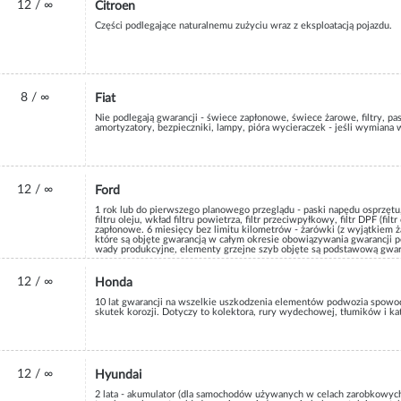
12 / ∞
Citroen
Części podlegające naturalnemu zużyciu wraz z eksploatacją pojazdu.
8 / ∞
Fiat
Nie podlegają gwarancji - świece zapłonowe, świece żarowe, filtry, p
amortyzatory, bezpieczniki, lampy, pióra wycieraczek - jeśli wymiana w
12 / ∞
Ford
1 rok lub do pierwszego planowego przeglądu - paski napędu osprzętu
filtru oleju, wkład filtru powietrza, filtr przeciwpyłkowy, filtr DPF (fi
zapłonowe. 6 miesięcy bez limitu kilometrów - żarówki (z wyjątkiem 
które są objęte gwarancją w całym okresie obowiązywania gwarancji p
wady produkcyjne, elementy grzejne szyb objęte są podstawową gwar
eksploatacyjnych (olejów, płynu chłodzącego, płyny hamulcowego, pły
płynów w ramamch naprawy garancyjnej. Nakładki hamulcowe, szczęki h
jeśli wymiana jest konieczna ze względu na zużycie.
12 / ∞
Honda
10 lat gwarancji na wszelkie uszkodzenia elementów podwozia spowodo
skutek korozji. Dotyczy to kolektora, rury wydechowej, tłumików i kat
12 / ∞
Hyundai
2 lata - akumulator (dla samochodów używanych w celach zarobkowych - d