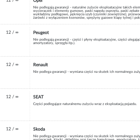
12 / ∞
Opel
Nie podlegają gwarancji - naturalne zużycie eksploatacyjne takich ele
wycieraczek i elementy gumowe, paski napędu osprzętu, paski zębate 
wykładziny podłogowe, pęknięcia szyb (czynniki zewnętrzne), przewod
żarówki z wyłączeniem ksenonów, sprężyny gazowe klapy tylnej i pok
12 / ∞
Peugeot
Nie podlegają gwarancji - części i płyny eksploatacyjne, części ulegaj
amortyzatory, sprzęgła itp.).
12 / ∞
Renault
Nie podlega gwarancji - wymiana części na skutek ich normalnego zuży
12 / ∞
SEAT
Części podlegające naturalnemu zużyciu wraz z eksploatacją pojazdu.
12 / ∞
Skoda
Nie podlega gwarancji - wymiana części na skutek ich normalnego zuży
wycieraczek, klocki, okładziny oraz tarcze hamulcowe, amortyzatory, ta