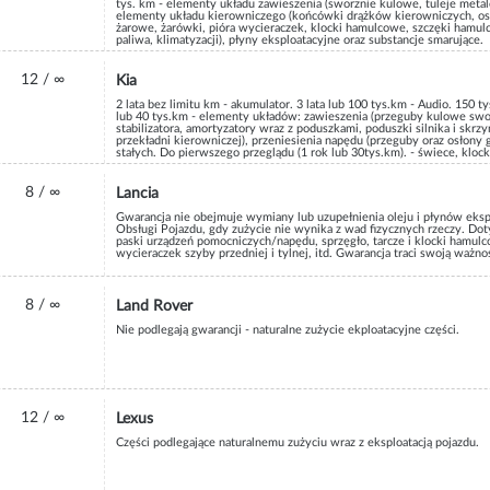
tys. km - elementy układu zawieszenia (sworznie kulowe, tuleje metalow
elementy układu kierowniczego (końcówki drążków kierowniczych, osł
żarowe, żarówki, pióra wycieraczek, klocki hamulcowe, szczęki hamulcow
paliwa, klimatyzacji), płyny eksploatacyjne oraz substancje smarujące.
12 / ∞
Kia
2 lata bez limitu km - akumulator. 3 lata lub 100 tys.km - Audio. 150 t
lub 40 tys.km - elementy układów: zawieszenia (przeguby kulowe sworz
stabilizatora, amortyzatory wraz z poduszkami, poduszki silnika i sk
przekładni kierowniczej), przeniesienia napędu (przeguby oraz osł
stałych. Do pierwszego przeglądu (1 rok lub 30tys.km). - świece, klo
wysokiego napięcia, cewki zapłonowe, żarniki, diody, szyby, uszczelki 
podlegają gwarancji - części i płyny eksploatacyjne.
8 / ∞
Lancia
Gwarancja nie obejmuje wymiany lub uzupełnienia oleju i płynów eksp
Obsługi Pojazdu, gdy zużycie nie wynika z wad fizycznych rzeczy. Dot
paski urządzeń pomocniczych/napędu, sprzęgło, tarcze i klocki hamulc
wycieraczek szyby przedniej i tylnej, itd. Gwarancja traci swoją ważnoś
8 / ∞
Land Rover
Nie podlegają gwarancji - naturalne zużycie ekploatacyjne części.
12 / ∞
Lexus
Części podlegające naturalnemu zużyciu wraz z eksploatacją pojazdu.