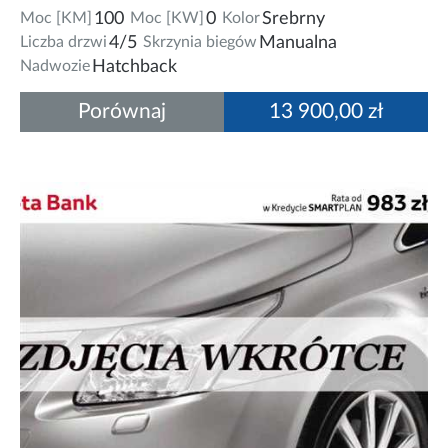
Moc [KM]
100
Moc [KW]
0
Kolor
Srebrny
Liczba drzwi
4/5
Skrzynia biegów
Manualna
Nadwozie
Hatchback
Porównaj
13 900,00 zł