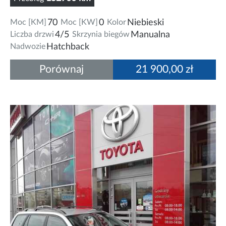
Moc [KM]
70
Moc [KW]
0
Kolor
Niebieski
Liczba drzwi
4/5
Skrzynia biegów
Manualna
Nadwozie
Hatchback
Porównaj
21 900,00 zł