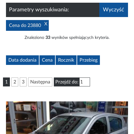
Parametry wyszukiwania:
Wyczyść
X
Cena do 23880
Znaleziono
33
wyników spełniających kryteria.
Data dodania
Cena
Rocznik
Przebieg
1
2
3
Następna
Przejdź do: