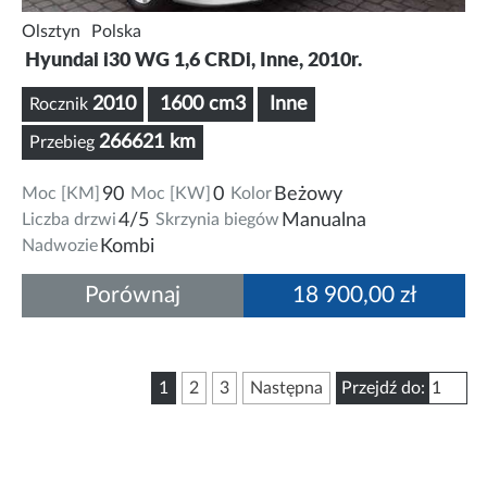
Olsztyn
Polska
Hyundai i30 WG 1,6 CRDi, Inne, 2010r.
2010
1600 cm3
Inne
Rocznik
266621 km
Przebieg
Moc [KM]
90
Moc [KW]
0
Kolor
Beżowy
Liczba drzwi
4/5
Skrzynia biegów
Manualna
Nadwozie
Kombi
Porównaj
18 900,00 zł
1
2
3
Następna
Przejdź do: