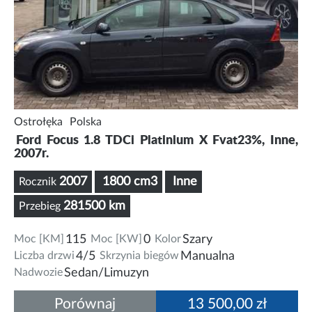
Ostrołęka
Polska
Ford Focus 1.8 TDCi Platinium X Fvat23%, Inne,
2007r.
2007
1800 cm3
Inne
Rocznik
281500 km
Przebieg
Moc [KM]
115
Moc [KW]
0
Kolor
Szary
Liczba drzwi
4/5
Skrzynia biegów
Manualna
Nadwozie
Sedan/Limuzyn
Porównaj
13 500,00 zł