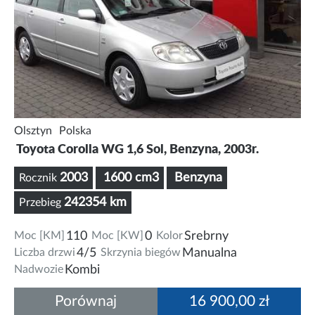
Olsztyn
Polska
Toyota Corolla WG 1,6 Sol, Benzyna, 2003r.
2003
1600 cm3
Benzyna
Rocznik
242354 km
Przebieg
Moc [KM]
110
Moc [KW]
0
Kolor
Srebrny
Liczba drzwi
4/5
Skrzynia biegów
Manualna
Nadwozie
Kombi
Porównaj
16 900,00 zł