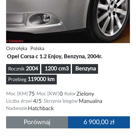
Ostrołęka
Polska
Opel Corsa c 1.2 Enjoy, Benzyna, 2004r.
2004
1200 cm3
Benzyna
Rocznik
119000 km
Przebieg
Moc [KM]
75
Moc [KW]
0
Kolor
Zielony
Liczba drzwi
4/5
Skrzynia biegów
Manualna
Nadwozie
Hatchback
Porównaj
6 900,00 zł