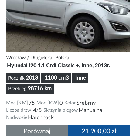
Wrocław / Długołęka
Polska
Hyundai i20 1.1 Crdi Classic +, Inne, 2013r.
2013
1100 cm3
Inne
Rocznik
98716 km
Przebieg
Moc [KM]
75
Moc [KW]
0
Kolor
Srebrny
Liczba drzwi
4/5
Skrzynia biegów
Manualna
Nadwozie
Hatchback
Porównaj
21 900,00 zł