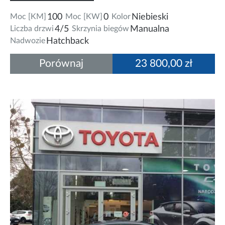
Moc [KM]
100
Moc [KW]
0
Kolor
Niebieski
Liczba drzwi
4/5
Skrzynia biegów
Manualna
Nadwozie
Hatchback
Porównaj
23 800,00 zł