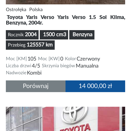
Ostrołęka
Polska
Toyota Yaris Verso Yaris Verso 1.5 Sol Klima,
Benzyna, 2004r.
2004
1500 cm3
Benzyna
Rocznik
125557 km
Przebieg
Moc [KM]
105
Moc [KW]
0
Kolor
Czerwony
Liczba drzwi
4/5
Skrzynia biegów
Manualna
Nadwozie
Kombi
Porównaj
14 000,00 zł