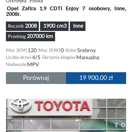
Ostrołęka
Polska
Opel Zafira 1.9 CDTI Enjoy 7 osobowy, Inne,
2008r.
2008
1900 cm3
Inne
Rocznik
207000 km
Przebieg
Moc [KM]
120
Moc [KW]
0
Kolor
Srebrny
Liczba drzwi
4/5
Skrzynia biegów
Manualna
Nadwozie
MPV
Porównaj
19 900,00 zł