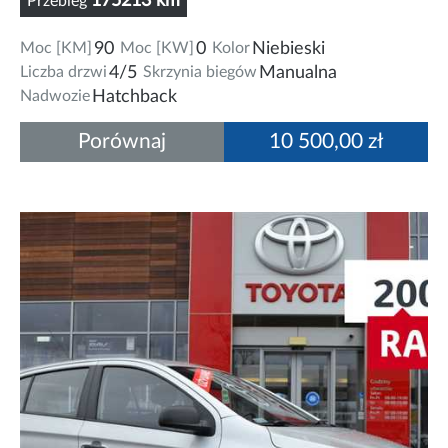
175213 km
Przebieg
Moc [KM]
90
Moc [KW]
0
Kolor
Niebieski
Liczba drzwi
4/5
Skrzynia biegów
Manualna
Nadwozie
Hatchback
Porównaj
10 500,00 zł