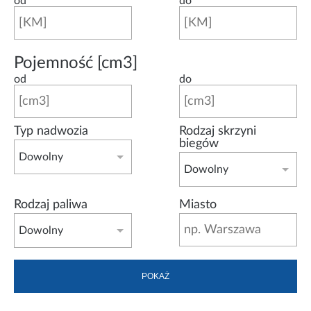
od
do
Pojemność [cm3]
od
do
Typ nadwozia
Rodzaj skrzyni
biegów
Dowolny
Dowolny
Rodzaj paliwa
Miasto
Dowolny