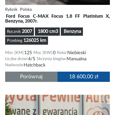
Rybnik
Polska
Ford Focus C-MAX Focus 1.8 FF Platinium X,
Benzyna, 2007r.
2007
1800 cm3
Benzyna
Rocznik
126025 km
Przebieg
Moc [KM]
125
Moc [KW]
0
Kolor
Niebieski
Liczba drzwi
4/5
Skrzynia biegów
Manualna
Nadwozie
Hatchback
Porównaj
18 600,00 zł