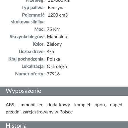
Przebieg:
119000 km
Typ paliwa:
Benzyna
Pojemność
1200 cm3
skokowa silnika:
Moc:
75 KM
Skrzynia biegów:
Manualna
Kolor:
Zielony
Liczba drzwi:
4/5
Kraj pochodzenia:
Polska
Lokalizacja:
Ostrołęka
Numer oferty:
77916
Wyposażenie
ABS, Immobiliser, dodatkowy komplet opon, napęd
przedni, zarejestrowany w Polsce
Historia