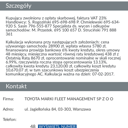
Szczegóły
Kupujący zwolniony z opłaty skarbowej, faktura VAT 23%
Handlowcy: S. Rogoziński 695-698-698 P. Chmielewski 695-634-
920 S. Sasin 796-555-877 Specjalista ds. wycen i odkupów
samochodów: M. Przastek. 695 100 657 D. Struciński 791 888
361
Kalkulacja wykonana przy następujących założeniach: cena
używanego samochodu 28900 zł, wpłata własna 5780 zł,
finansowana prowizja bankowa 6% kwoty kredytu, okres umowy
48 miesięcy, miesięczna wartość równej raty kredytowej 438 zł z
Ostatnią Ratą 8670 zł, oprocentowanie nominalne w skali rocznej
6.99%, rzeczywista roczna stopa oprocentowania 13.13%,
całkowita kwota kredytu 23,120.00 zł, całkowity koszt kredytu
10,670.07 zł, w tym szacunkowy koszt ubezpieczenia
komunikacyjnego AC. Kalkulacja ważna na dzień: 07-02-2017.
Kontakt
Firma:
TOYOTA MARKI FLEET MANAGEMENT SP Z O O
Adres:
ul. Jagiellońska 84, 03-303, Warszawa
Telefon:
48
WYŚWIETL NUMER