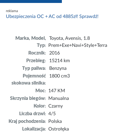
reklama
Ubezpieczenia OC + AC od 4885zł! Sprawdź!
Marka, Model,
Toyota, Avensis, 1.8
Typ:
Prem+Exe+Navi+Style+Terra
Rocznik:
2016
Przebieg:
15214 km
Typ paliwa:
Benzyna
Pojemność
1800 cm3
skokowa silnika:
Moc:
147 KM
Skrzynia biegów:
Manualna
Kolor:
Czarny
Liczba drzwi:
4/5
Kraj pochodzenia:
Polska
Lokalizacja:
Ostrołęka