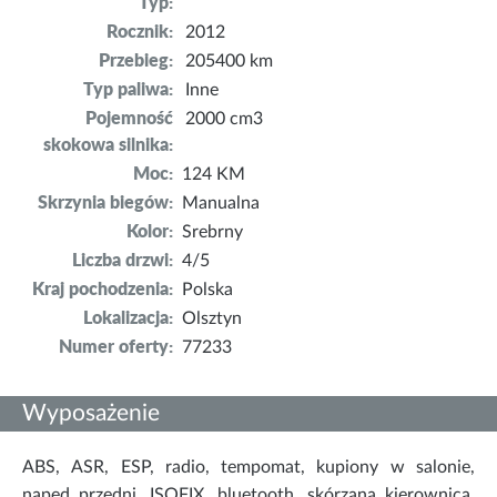
Typ:
Rocznik:
2012
Przebieg:
205400 km
Typ paliwa:
Inne
Pojemność
2000 cm3
skokowa silnika:
Moc:
124 KM
Skrzynia biegów:
Manualna
Kolor:
Srebrny
Liczba drzwi:
4/5
Kraj pochodzenia:
Polska
Lokalizacja:
Olsztyn
Numer oferty:
77233
Wyposażenie
ABS, ASR, ESP, radio, tempomat, kupiony w salonie,
napęd przedni, ISOFIX, bluetooth, skórzana kierownica,