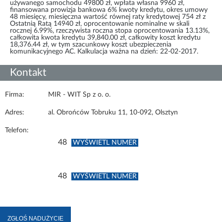
używanego samochodu 49800 zł, wpłata własna 9960 zł,
finansowana prowizja bankowa 6% kwoty kredytu, okres umowy
48 miesięcy, miesięczna wartość równej raty kredytowej 754 zł z
Ostatnią Ratą 14940 zł, oprocentowanie nominalne w skali
rocznej 6.99%, rzeczywista roczna stopa oprocentowania 13.13%,
całkowita kwota kredytu 39,840.00 zł, całkowity koszt kredytu
18,376.44 zł, w tym szacunkowy koszt ubezpieczenia
komunikacyjnego AC. Kalkulacja ważna na dzień: 22-02-2017.
Kontakt
Firma:
MIR - WIT Sp z o. o.
Adres:
al. Obrońców Tobruku 11, 10-092, Olsztyn
Telefon:
48
WYŚWIETL NUMER
48
WYŚWIETL NUMER