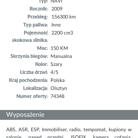
Typ:
NAVI
Rocznik:
2009
Przebieg:
156300 km
Typ paliwa:
Inne
Pojemność
2200 cm3
skokowa silnika:
Moc:
150 KM
Skrzynia biegów:
Manualna
Kolor:
Szary
Liczba drzwi:
4/5
Kraj pochodzenia:
Polska
Lokalizacja:
Olsztyn
Numer oferty:
74348
Wyposażenie
ABS, ASR, ESP, Immobiliser, radio, tempomat, kupiony w
salonie, napęd przedni, ISOFIX, kamera cofania,