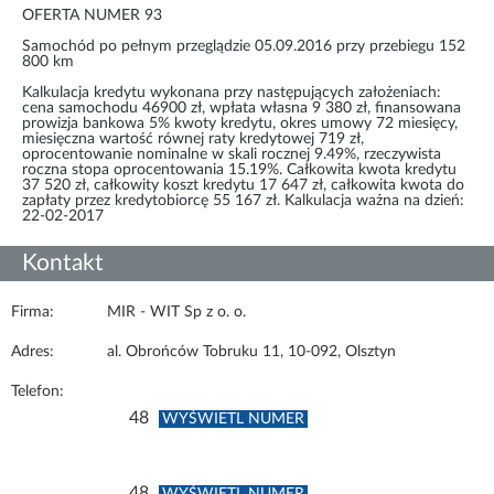
OFERTA NUMER 93
Samochód po pełnym przeglądzie 05.09.2016 przy przebiegu 152
800 km
Kalkulacja kredytu wykonana przy następujących założeniach:
cena samochodu 46900 zł, wpłata własna 9 380 zł, finansowana
prowizja bankowa 5% kwoty kredytu, okres umowy 72 miesięcy,
miesięczna wartość równej raty kredytowej 719 zł,
oprocentowanie nominalne w skali rocznej 9.49%, rzeczywista
roczna stopa oprocentowania 15.19%. Całkowita kwota kredytu
37 520 zł, całkowity koszt kredytu 17 647 zł, całkowita kwota do
zapłaty przez kredytobiorcę 55 167 zł. Kalkulacja ważna na dzień:
22-02-2017
Kontakt
Firma:
MIR - WIT Sp z o. o.
Adres:
al. Obrońców Tobruku 11, 10-092, Olsztyn
Telefon:
48
WYŚWIETL NUMER
48