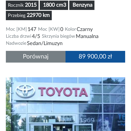
2015
1800 cm3
Benzyna
Rocznik
22970 km
Przebieg
Moc [KM]
147
Moc [KW]
0
Kolor
Czarny
Liczba drzwi
4/5
Skrzynia biegów
Manualna
Nadwozie
Sedan/Limuzyn
Porównaj
89 900,00 zł