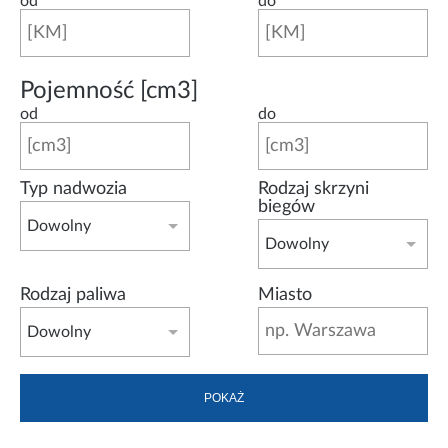
od
do
Pojemność [cm3]
od
do
Typ nadwozia
Rodzaj skrzyni
biegów
Dowolny
Dowolny
Rodzaj paliwa
Miasto
Dowolny