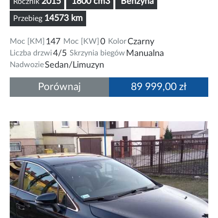
2015
1800 cm3
Benzyna
Rocznik
14573 km
Przebieg
Moc [KM]
147
Moc [KW]
0
Kolor
Czarny
Liczba drzwi
4/5
Skrzynia biegów
Manualna
Nadwozie
Sedan/Limuzyn
Porównaj
89 999,00 zł