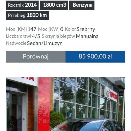
2014
1800 cm3
Benzyna
Rocznik
1820 km
Przebieg
Moc [KM]
147
Moc [KW]
0
Kolor
Srebrny
Liczba drzwi
4/5
Skrzynia biegów
Manualna
Nadwozie
Sedan/Limuzyn
Porównaj
85 900,00 zł