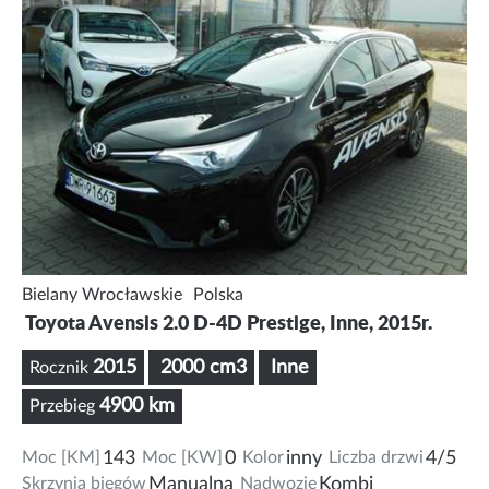
Bielany Wrocławskie
Polska
Toyota Avensis 2.0 D-4D Prestige, Inne, 2015r.
2015
2000 cm3
Inne
Rocznik
4900 km
Przebieg
Moc [KM]
143
Moc [KW]
0
Kolor
inny
Liczba drzwi
4/5
Skrzynia biegów
Manualna
Nadwozie
Kombi