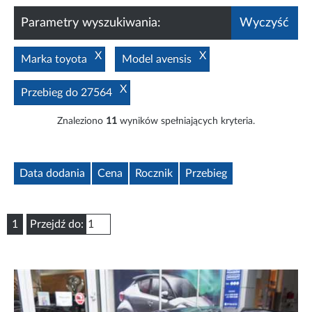
Parametry wyszukiwania:
Wyczyść
X
X
Marka toyota
Model avensis
X
Przebieg do 27564
Znaleziono
11
wyników spełniających kryteria.
Data dodania
Cena
Rocznik
Przebieg
1
Przejdź do: