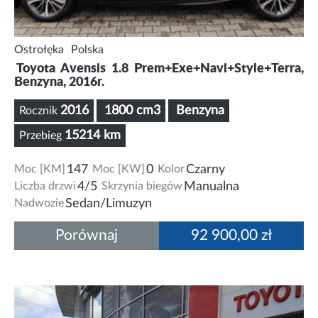
Ostrołęka
Polska
Toyota Avensis 1.8 Prem+Exe+Navi+Style+Terra,
Benzyna, 2016r.
2016
1800 cm3
Benzyna
Rocznik
15214 km
Przebieg
Moc [KM]
147
Moc [KW]
0
Kolor
Czarny
Liczba drzwi
4/5
Skrzynia biegów
Manualna
Nadwozie
Sedan/Limuzyn
Porównaj
92 900,00 zł