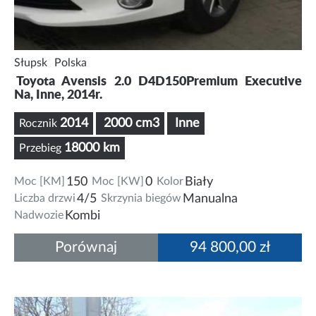
Słupsk
Polska
Toyota Avensis 2.0 D4D150Premium Executive
Na, Inne, 2014r.
2014
2000 cm3
Inne
Rocznik
18000 km
Przebieg
Moc [KM]
150
Moc [KW]
0
Kolor
Biały
Liczba drzwi
4/5
Skrzynia biegów
Manualna
Nadwozie
Kombi
Porównaj
94 800,00 zł