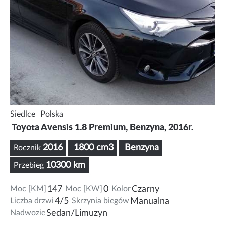
Siedlce
Polska
Toyota Avensis 1.8 Premium, Benzyna, 2016r.
2016
1800 cm3
Benzyna
Rocznik
10300 km
Przebieg
Moc [KM]
147
Moc [KW]
0
Kolor
Czarny
Liczba drzwi
4/5
Skrzynia biegów
Manualna
Nadwozie
Sedan/Limuzyn