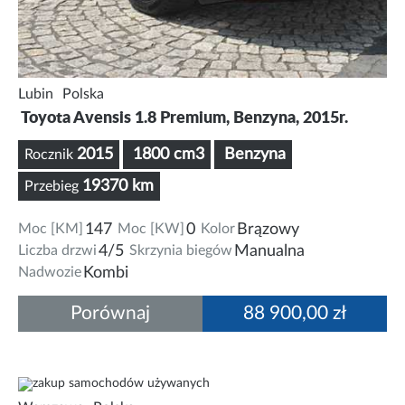
Lubin
Polska
Toyota Avensis 1.8 Premium, Benzyna, 2015r.
2015
1800 cm3
Benzyna
Rocznik
19370 km
Przebieg
Moc [KM]
147
Moc [KW]
0
Kolor
Brązowy
Liczba drzwi
4/5
Skrzynia biegów
Manualna
Nadwozie
Kombi
Porównaj
88 900,00 zł