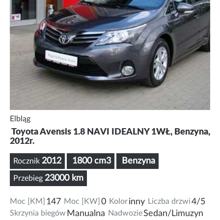
Elbląg
Toyota Avensis 1.8 NAVI IDEALNY 1WŁ, Benzyna,
2012r.
2012
1800 cm3
Benzyna
Rocznik
23000 km
Przebieg
Moc [KM]
147
Moc [KW]
0
Kolor
inny
Liczba drzwi
4/5
Skrzynia biegów
Manualna
Nadwozie
Sedan/Limuzyn