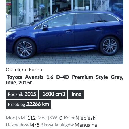
Ostrołęka
Polska
Toyota Avensis 1.6 D-4D Premium Style Grey,
Inne, 2015r.
2015
1600 cm3
Inne
Rocznik
22266 km
Przebieg
Moc [KM]
112
Moc [KW]
0
Kolor
Niebieski
Liczba drzwi
4/5
Skrzynia biegów
Manualna