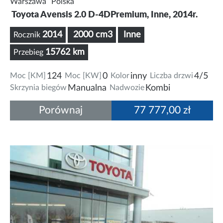
Warszawa
Polska
Toyota Avensis 2.0 D-4DPremium, Inne, 2014r.
2014
2000 cm3
Inne
Rocznik
15762 km
Przebieg
Moc [KM]
124
Moc [KW]
0
Kolor
inny
Liczba drzwi
4/5
Skrzynia biegów
Manualna
Nadwozie
Kombi
Porównaj
77 777,00 zł