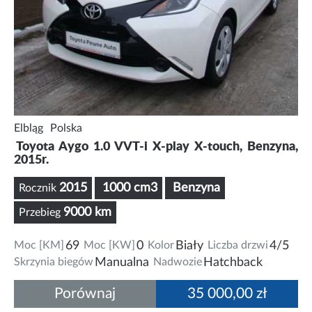
Elbląg
Polska
Toyota Aygo 1.0 VVT-i X-play X-touch, Benzyna,
2015r.
2015
1000 cm3
Benzyna
Rocznik
9000 km
Przebieg
Moc [KM]
69
Moc [KW]
0
Kolor
Biały
Liczba drzwi
4/5
Skrzynia biegów
Manualna
Nadwozie
Hatchback
Porównaj
35 000,00 zł