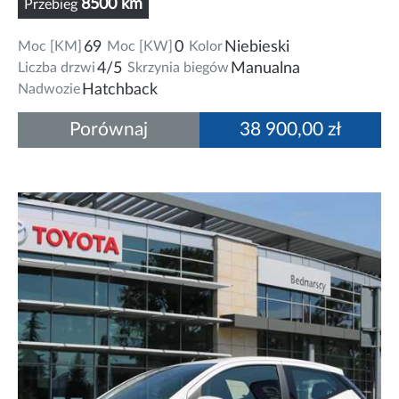
8500 km
Przebieg
Moc [KM]
69
Moc [KW]
0
Kolor
Niebieski
Liczba drzwi
4/5
Skrzynia biegów
Manualna
Nadwozie
Hatchback
Porównaj
38 900,00 zł