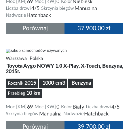
Moc [KM]
69
Moc [KW]
0
Kolor
Niebieski
Liczba drzwi
4/5
Skrzynia biegów
Manualna
Nadwozie
Hatchback
Porównaj
37 900,00 zł
Warszawa
Polska
Toyota Aygo NOWY 1.0 X-Play, X-Touch, Benzyna,
2015r.
2015
1000 cm3
Benzyna
Rocznik
10 km
Przebieg
Moc [KM]
69
Moc [KW]
0
Kolor
Biały
Liczba drzwi
4/5
Skrzynia biegów
Manualna
Nadwozie
Hatchback
Porównaj
39 700,00 zł