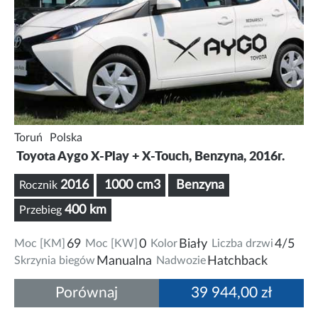
Toruń
Polska
Toyota Aygo X-Play + X-Touch, Benzyna, 2016r.
2016
1000 cm3
Benzyna
Rocznik
400 km
Przebieg
Moc [KM]
69
Moc [KW]
0
Kolor
Biały
Liczba drzwi
4/5
Skrzynia biegów
Manualna
Nadwozie
Hatchback
Porównaj
39 944,00 zł