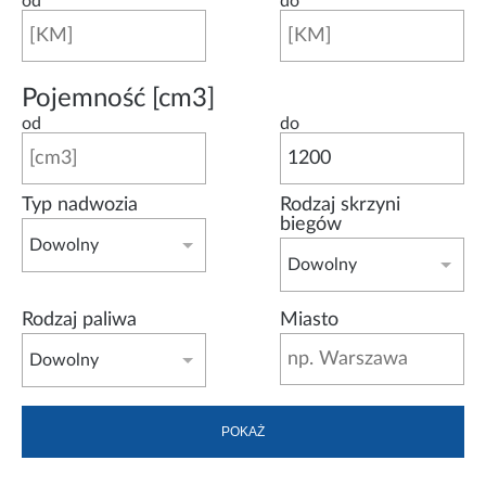
od
do
Pojemność [cm3]
od
do
Typ nadwozia
Rodzaj skrzyni
biegów
Dowolny
Dowolny
Rodzaj paliwa
Miasto
Dowolny