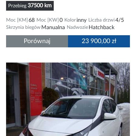
37500 km
Przebieg
Moc [KM]
68
Moc [KW]
0
Kolor
inny
Liczba drzwi
4/5
Skrzynia biegów
Manualna
Nadwozie
Hatchback
Porównaj
23 900,00 zł