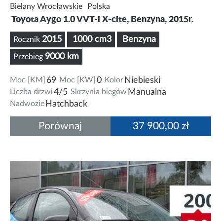
Bielany Wrocławskie
Polska
Toyota Aygo 1.0 VVT-i X-cite, Benzyna, 2015r.
2015
1000 cm3
Benzyna
Rocznik
9000 km
Przebieg
Moc [KM]
69
Moc [KW]
0
Kolor
Niebieski
Liczba drzwi
4/5
Skrzynia biegów
Manualna
Nadwozie
Hatchback
Porównaj
37 900,00 zł