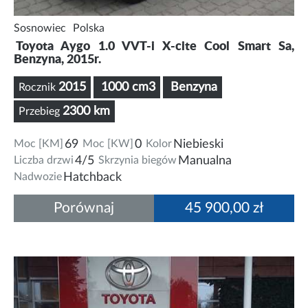
Sosnowiec
Polska
Toyota Aygo 1.0 VVT-i X-cite Cool Smart Sa,
Benzyna, 2015r.
2015
1000 cm3
Benzyna
Rocznik
2300 km
Przebieg
Moc [KM]
69
Moc [KW]
0
Kolor
Niebieski
Liczba drzwi
4/5
Skrzynia biegów
Manualna
Nadwozie
Hatchback
Porównaj
45 900,00 zł