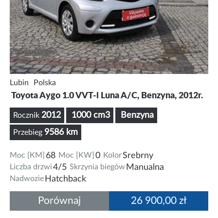
Lubin
Polska
Toyota Aygo 1.0 VVT-i Luna A/C, Benzyna, 2012r.
2012
1000 cm3
Benzyna
Rocznik
9586 km
Przebieg
Moc [KM]
68
Moc [KW]
0
Kolor
Srebrny
Liczba drzwi
4/5
Skrzynia biegów
Manualna
Nadwozie
Hatchback
Porównaj
26 900,00 zł