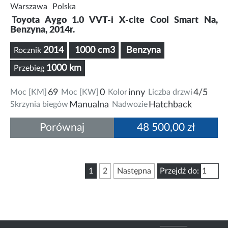
Warszawa
Polska
Toyota Aygo 1.0 VVT-i X-cite Cool Smart Na,
Benzyna, 2014r.
2014
1000 cm3
Benzyna
Rocznik
1000 km
Przebieg
Moc [KM]
69
Moc [KW]
0
Kolor
inny
Liczba drzwi
4/5
Skrzynia biegów
Manualna
Nadwozie
Hatchback
Porównaj
48 500,00 zł
1
2
Następna
Przejdź do: