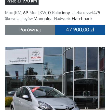
970 km
Przebieg
Moc [KM]
69
Moc [KW]
0
Kolor
inny
Liczba drzwi
4/5
Skrzynia biegów
Manualna
Nadwozie
Hatchback
Porównaj
47 900,00 zł