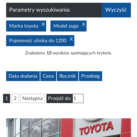
Parametry wyszukiwania:
Wyczyść
X
X
Marka toyota
Model aygo
X
Pojemność silnika do 1200
Znaleziono
13
wyników spełniających kryteria.
Data dodania
Cena
Rocznik
Przebieg
1
2
Następna
Przejdź do: