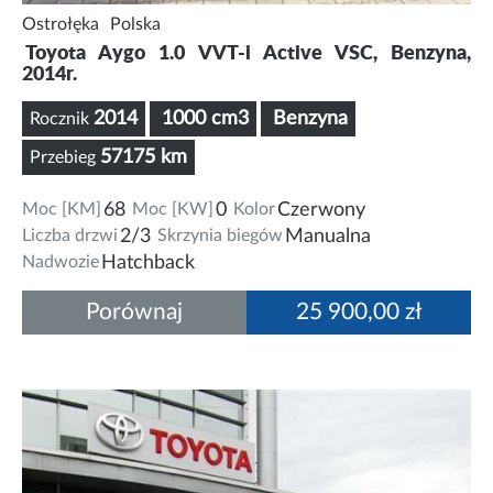
Ostrołęka
Polska
Toyota Aygo 1.0 VVT-i Active VSC, Benzyna,
2014r.
2014
1000 cm3
Benzyna
Rocznik
57175 km
Przebieg
Moc [KM]
68
Moc [KW]
0
Kolor
Czerwony
Liczba drzwi
2/3
Skrzynia biegów
Manualna
Nadwozie
Hatchback
Porównaj
25 900,00 zł