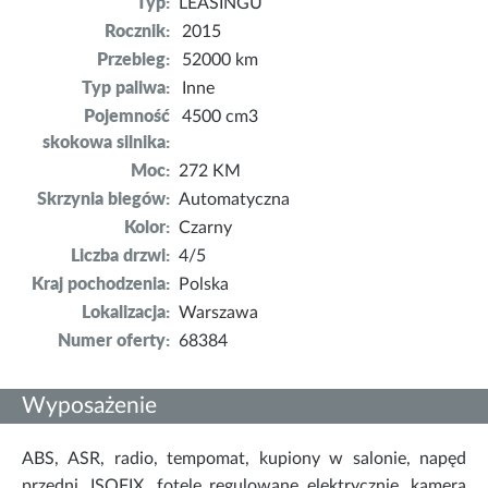
Typ:
LEASINGU
Rocznik:
2015
Przebieg:
52000 km
Typ paliwa:
Inne
Pojemność
4500 cm3
skokowa silnika:
Moc:
272 KM
Skrzynia biegów:
Automatyczna
Kolor:
Czarny
Liczba drzwi:
4/5
Kraj pochodzenia:
Polska
Lokalizacja:
Warszawa
Numer oferty:
68384
Wyposażenie
ABS, ASR, radio, tempomat, kupiony w salonie, napęd
przedni, ISOFIX, fotele regulowane elektrycznie, kamera