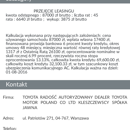
PRZEJĘCIE LEASINGU
kwota odstępnego : 87000 zł brutto ; liczba rat : 45
rata : 6640 zł brutto ; wykup: 3875 zł brutto
Kalkulacja wykonana przy następujących założeniach: cena
używanego samochodu 87000 zł, wpłata własna 17400 zł,
finansowana prowizja bankowa 6 procent kwoty kredytu, okres
umowy 48 miesięcy, miesięczna wartość równej raty kredytowej
1317 zł z Ostatnią Ratą 26100 zł, oprocentowanie nominalne w
skali rocznej 6.99 procent, rzeczywista roczna stopa
oprocentowania 13.13%, całkowita kwota kredytu 69,600.00 zł,
całkowity koszt kredytu 32,100.33 zł, w tym szacunkowy koszt
ubezpieczenia komunikacyjnego AC. Kalkulacja ważna na dzień:
01-08-2016
Kontakt
Firma:
TOYOTA RADOŚĆ AUTORYZOWANY DEALER TOYOTA
MOTOR POLAND CO LTD KLESZCZEWSCY SPÓŁKA
JAWNA
Adres:
ul. Patriotów 271, 04-767, Warszawa
Telefon: