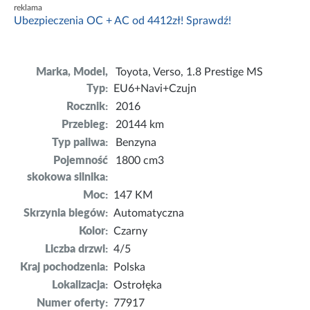
reklama
Ubezpieczenia OC + AC od 4412zł! Sprawdź!
Marka, Model,
Toyota, Verso, 1.8 Prestige MS
Typ:
EU6+Navi+Czujn
Rocznik:
2016
Przebieg:
20144 km
Typ paliwa:
Benzyna
Pojemność
1800 cm3
skokowa silnika:
Moc:
147 KM
Skrzynia biegów:
Automatyczna
Kolor:
Czarny
Liczba drzwi:
4/5
Kraj pochodzenia:
Polska
Lokalizacja:
Ostrołęka
Numer oferty:
77917